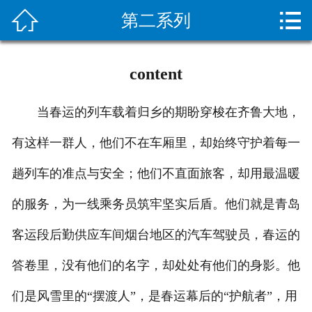


第二系列
网站首页

关于我们
content
新闻资讯
当春运的列车载着归乡的期盼穿梭在齐鲁大地，
服务项目
有这样一群人，他们不在车厢里，却始终守护着每一
施工案例
趟列车的准点与安全；他们不直面旅客，却用最温暖
设备展示
的服务，为一线乘务员筑牢坚实后盾。他们就是青岛
疏通常识
客运段后勤供应车间烟台地区的汽车驾驶员，春运的
答卷里，没有他们的名字，却处处有他们的身影。他
客户留言
们是风雪里的“摆渡人”，是春运幕后的“护航者”，用
人才招聘