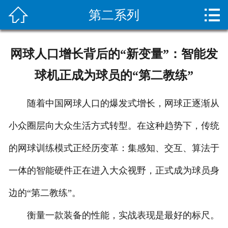


第二系列
网站首页

关于我们
网球人口增长背后的“新变量”：智能发
新闻资讯
球机正成为球员的“第二教练”
服务项目
随着中国网球人口的爆发式增长，网球正逐渐从
施工案例
小众圈层向大众生活方式转型。在这种趋势下，传统
设备展示
的网球训练模式正经历变革：集感知、交互、算法于
疏通常识
一体的智能硬件正在进入大众视野，正式成为球员身
边的“第二教练”。
客户留言
衡量一款装备的性能，实战表现是最好的标尺。
人才招聘