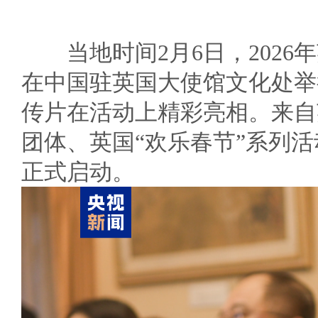
当地时间2月6日，2026年
在中国驻英国大使馆文化处举
传片在活动上精彩亮相。来自
团体、英国“欢乐春节”系列
正式启动。