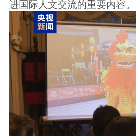
进国际人文交流的重要内容。