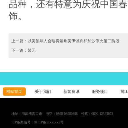
品种，还有特意为庆祝中国春
饰。
上一篇：以美领导人会晤将聚焦美伊谈判和加沙停火第二阶段
下一篇：暂无
网站首页
关于我们
新闻资讯
服务项目
施
地址：海南省海口市 电话：0898-08980898 传真：0000-12345678
ICP备案编号：
琼ICP备xxxxxxxx号