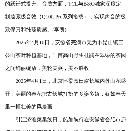
的跃迁式提升。音质方面，TCL与B&O独家深度定
制臻藏级音效（Q10L Pro系列搭载），实现声音的极
致保真和纯臻质感。(李凯)
2025年4月10日，安徽省芜湖市无为市昆山镇三
公山茶叶种植基地，千亩高山野生杜鹃在翠绿的茶园
之间绚丽绽放，美轮美奂，美不胜收
2025年4月1日，北京怀柔慕田峪长城内外山花盛
开，美丽的春花把古长城打扮的多姿多娇，犹如春天
里一幅壮美的风景画
引江济淮菜巢线日，船舶航行在安徽省合肥市庐