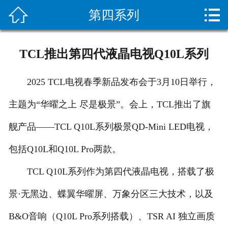


第四系列
网站首页

关于我们
TCL推出第四代液晶电视Q10L系列
新闻资讯
2025 TCL电视春季新品发布会于3月10日举行，
服务项目
主题为“华曜之上 尽是极景”。会上，TCL推出了旗
施工案例
舰产品——TCL Q10L系列极景QD-Mini LED电视，
设备展示
包括Q10L和Q10L Pro两款。
疏通常识
TCL Q10L系列作为第四代液晶电视，搭载了极
景·无黑边、蝶翼华曜屏、万象分区三大技术，以及
客户留言
B&O音响（Q10L Pro系列搭载）、TSR AI 独立画质
人才招聘