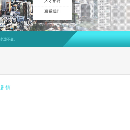
人才招聘
联系我们
远不变。
法剧情