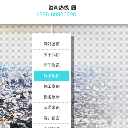
咨询热线
0898-08980898
网站首页
关于我们
新闻资讯
服务项目
施工案例
设备展示
疏通常识
客户留言