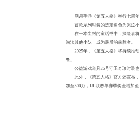
网易手游《第五人格》举行七周年发
首款系列时装的选定角色为哭泣小丑
在一本尘封的童话书中，探险者将进
淘汰其他小队，成为最后的获胜者。
2025年，《第五人格》将持续推
餐。
公益游戏道具26号守卫奇珍时装也
此外，《第五人格》官方还宣布，20
加至300万，IJL联赛单赛季奖金增加至