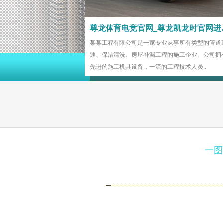
尊龙体育电
某某工程有限公司是一家专业从事所有类型的管道
通、保洁清洗、房屋补漏工程的施工企业。公司拥
先进的施工机具设备，一流的工程技术人员...
一图