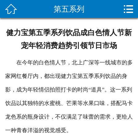


第五系列
网站首页

关于我们
健力宝第五季系列饮品成白色情人节新
新闻资讯
宠年轻消费趋势引领节日市场
服务项目
在今年的白色情人节，北上广深等一线城市的多
施工案例
家网红餐厅内，都出现健力宝第五季系列饮品的身
设备展示
影，成为年轻情侣拍照打卡的时尚“道具”。这一系列
疏通常识
饮品以其独特的水蜜桃、芒果等水果口味，搭配马卡
龙色系的瓶身设计，不仅满足了味蕾的需求，更给人
客户留言
一种青春洋溢的视觉感受。
人才招聘