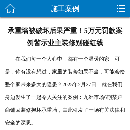


施工案例
网站首页

关于我们
承重墙被破坏后果严重！5万元罚款案
新闻资讯
例警示业主装修别碰红线
服务项目
在我们每一个人心中，都有一个温暖的家。可
施工案例
是，你有没有想过，家里的装修如果不当，可能会给
设备展示
整个家带来多大的隐患？2025年2月27日，就在我们
疏通常识
身边发生了一起令人关注的案例：九洲市场6期某户
商铺因装修损坏承重墙，由此引发了一场有关法律和
客户留言
安全的深思。
人才招聘