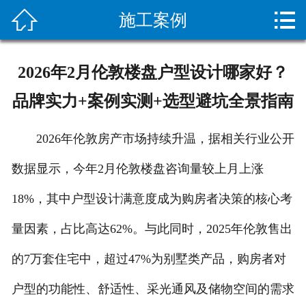


施工案例
网站首页

关于我们
2026年2月伦敦楼盘户型设计哪家好？
新闻资讯
品牌实力+案例实测+选型避坑全景指南
服务项目
2026年伦敦房产市场持续升温，据相关行业公开
施工案例
数据显示，今年2月伦敦楼盘咨询量较上月上涨
设备展示
18%，其中户型设计满意度成为购房者决策的核心考
疏通常识
量因素，占比高达62%。与此同时，2025年伦敦售出
的7万套住宅中，超过47%为别墅类产品，购房者对
客户留言
户型的功能性、舒适性、采光通风及储物空间的需求
人才招聘