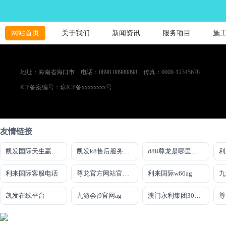
网站首页
关于我们
新闻资讯
服务项目
施
地址：海南省海口市 电话：0898-08980898 传真：0000-12345678
ICP备案编号：
琼ICP备xxxxxxxx号
友情链接
凯发国际天生赢家一触即发
凯发k8售后服务电话
d88尊龙是哪里的平台
利
利来国际客服电话
尊龙官方网站官网入口
利来国际w66ag
九
凯发在线平台
九游会j9官网ag
澳门永利集团304am官方入口