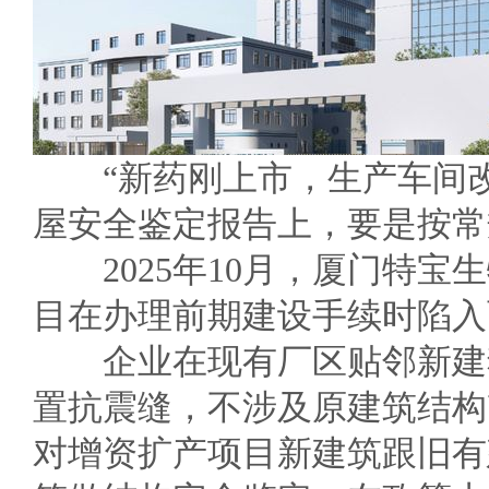
“新药刚上市，生产车间改
屋安全鉴定报告上，要是按常
2025年10月，厦门特宝
目在办理前期建设手续时陷入
企业在现有厂区贴邻新建独
置抗震缝，不涉及原建筑结构
对增资扩产项目新建筑跟旧有