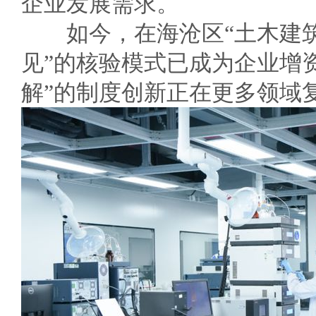
企业发展需求。
如今，在海沧区“土木建筑
见”的核验模式已成为企业增资
解”的制度创新正在更多领域