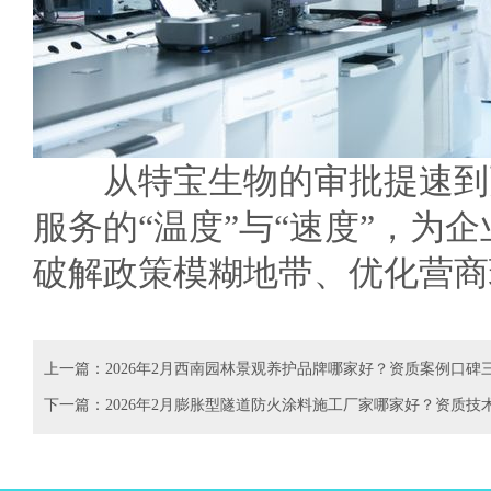
从特宝生物的审批提速到更
服务的“温度”与“速度”，为
破解政策模糊地带、优化营商
上一篇：2026年2月西南园林景观养护品牌哪家好？资质案例口碑
下一篇：2026年2月膨胀型隧道防火涂料施工厂家哪家好？资质