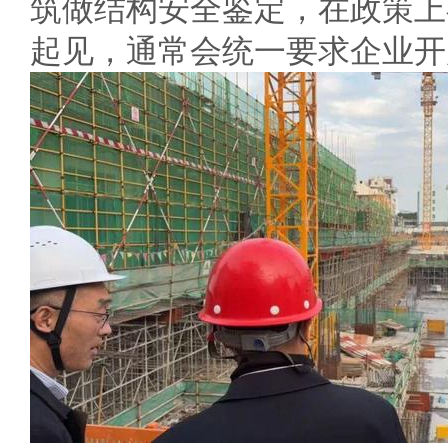
筑做结构安全鉴定，在政策上
起见，通常会统一要求企业开