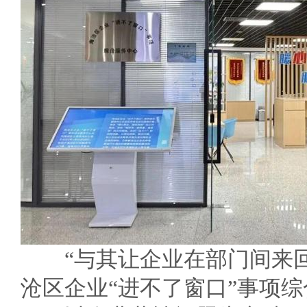
“与其让企业在部门间来回
沧区企业“进不了窗口”事项