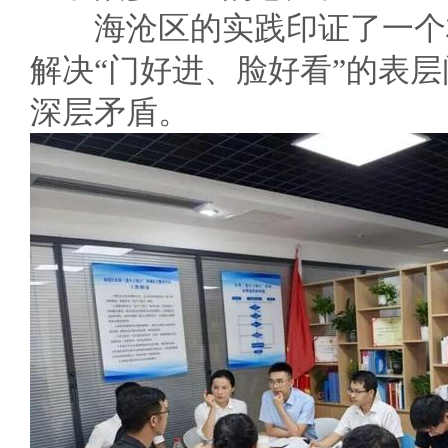
海沧区的实践印证了一个朴
解决“门好进、脸好看”的表层
深层矛盾。