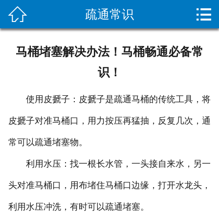


疏通常识
网站首页

关于我们
马桶堵塞解决办法！马桶畅通必备常
新闻资讯
识！
服务项目
‌使用皮搋子‌：皮搋子是疏通马桶的传统工具，将
施工案例
皮搋子对准马桶口，用力按压再猛抽，反复几次，通
设备展示
常可以疏通堵塞物。‌
疏通常识
‌利用水压‌：找一根长水管，一头接自来水，另一
头对准马桶口，用布堵住马桶口边缘，打开水龙头，
客户留言
利用水压冲洗，有时可以疏通堵塞。
人才招聘