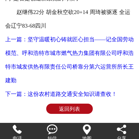
赵继伟22分 胡金秋空砍20+14 周琦被驱逐 全运
会辽宁83-68四川
上一篇：坚守温暖初心铸就匠心担当——记全国劳动
模范、呼和浩特市城市燃气热力集团有限公司呼和浩
特市城发供热有限责任公司桥靠分第六运营所所长王
建勤
下一篇：这份农村道路交通安全知识请查收！
返回列表




电话
短信
地图
分享