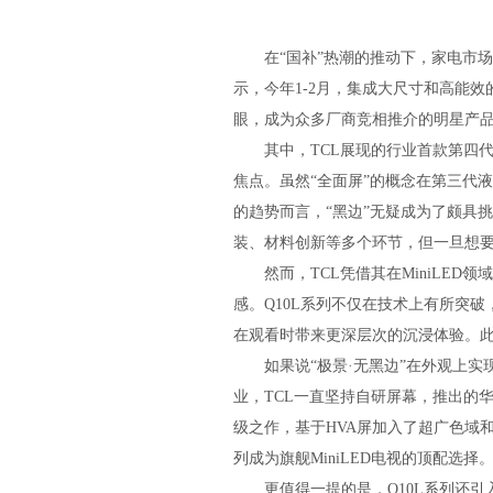
在“国补”热潮的推动下，家电市场的
示，今年1-2月，集成大尺寸和高能效的M
眼，成为众多厂商竞相推介的明星产
其中，TCL展现的行业首款第四代液
焦点。虽然“全面屏”的概念在第三代
的趋势而言，“黑边”无疑成为了颇具
装、材料创新等多个环节，但一旦想要
然而，TCL凭借其在MiniLED领
感。Q10L系列不仅在技术上有所突
在观看时带来更深层次的沉浸体验。此
如果说“极景·无黑边”在外观上实现
业，TCL一直坚持自研屏幕，推出的华
级之作，基于HVA屏加入了超广色域
列成为旗舰MiniLED电视的顶配选择
更值得一提的是，Q10L系列还引入