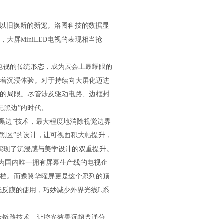
为以旧换新的新宠。洛图科技的数据显
，大屏MiniLED电视的表现相当抢
电视的传统形态，成为展会上最耀眼的
响着沉浸体验。对于持续向大屏化迈进
艺的局限。尽管涉及驱动电路、边框封
无黑边”的时代。
无黑边”技术，最大程度地消除视觉边界
无黑区”的设计，让可视面积大幅提升，
实现了沉浸感与美学设计的双重提升。
作为国内唯一拥有屏幕生产线的电视企
佳搭档。而蝶翼华曜屏更是这个系列的顶
低反膜的使用，巧妙减少外界光线L系
的全链路技术，让控光效果远超普通分