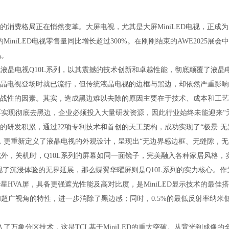
消费格局正在悄然变革。大屏电视，尤其是大屏MiniLED电视，正成
iniLED电视零售量同比增长超过300%。在刚刚结束的AWE2025展会中
品。
晶电视Q10L系列，以其震撼的技术创新和卓越性能，彻底颠覆了液晶
液晶电视登场时就已流行，但传统液晶电视的边框与黑边，却依然严重影
挑战性的因素。其实，造成黑边难以去除的原因主要在于技术、成本和工
实现彻底去黑边，企业必须投入大量研发资源，因此行业始终未能迎来“
域的研发积累，通过22项专利技术和首创的天工架构，成功实现了“极景·
破，更重新定义了液晶电视的外观设计，呈现出“无边界感边框、无缝隙，
外，关机时，Q10L系列的屏幕如同一面镜子，完美融入各种家居风格，
了沉浸体验的无界延展，那么蝶翼华曜屏则是Q10L系列的实力核心。
星HVA屏，具备更强遮光性能及高对比度，是MiniLED显示技术的最
和超广视角的特性，进一步消除了黑边感；同时，0.5%的最低反射率纳米
。
了万象分区技术，这是TCL基于MiniLED的重大突破。从背光到成像