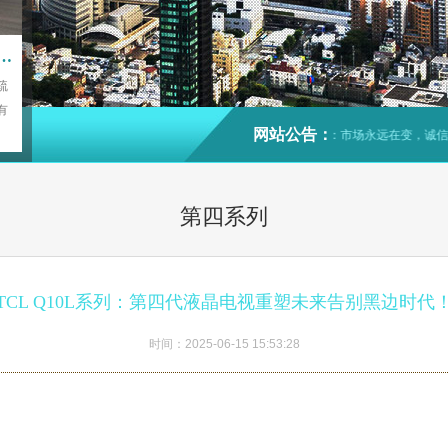
竞官网_尊龙凯龙时官网进入网页
疏
有
网站公告：
诚信为本：市场永远在变，诚信永
第四系列
TCL Q10L系列：第四代液晶电视重塑未来告别黑边时代
时间：2025-06-15 15:53:28