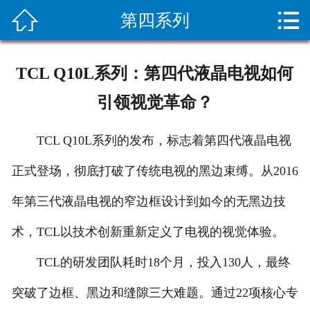


第四系列
网站首页

关于我们
TCL Q10L系列：第四代液晶电视如何
新闻资讯
引领视觉革命？
服务项目
TCL Q10L系列的发布，标志着第四代液晶电视
施工案例
正式登场，彻底打破了传统电视的黑边束缚。从2016
设备展示
年第三代液晶电视的窄边框设计到如今的无黑边技
疏通常识
术，TCL以技术创新重新定义了电视的视觉体验。
TCL的研发团队耗时18个月，投入130人，最终
客户留言
突破了边框、黑边和缝隙三大难题。通过22项核心专
人才招聘